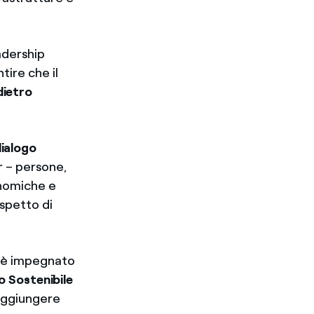
adership
tire che il
dietro
ialogo
r – persone,
conomiche e
spetto di
à, è impegnato
po Sostenibile
aggiungere