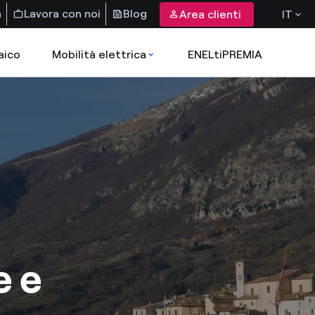
a
Lavora con noi
Blog
Area clienti
IT
aico
Mobilità elettrica
ENELtiPREMIA
e e