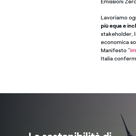
Emissioni Zero
Lavoriamo ogn
più equa e inc
stakeholder, l
economica sost
Manifesto “
Im
Italia confer