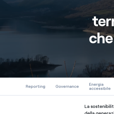
ter
che
Energia
Reporting
Governance
accessibile
La sostenibili
della generazi