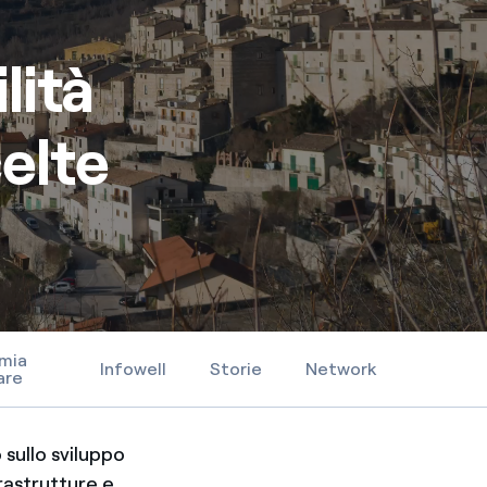
l
lità
elte
mia
Infowell
Storie
Network
are
 sullo sviluppo
frastrutture e