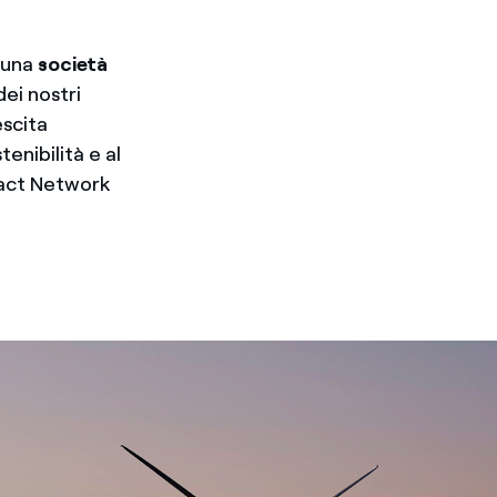
 una
società
ei nostri
escita
enibilità e al
act Network