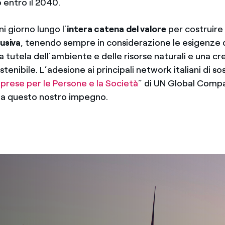
 entro il 2040.
i giorno lungo l’
intera catena del valore
per costruire
lusiva
, tenendo sempre in considerazione le esigenze d
a tutela dell’ambiente e delle risorse naturali e una cr
enibile. L’adesione ai principali network italiani di sost
prese per le Persone e la Società
” di UN Global Comp
ma questo nostro impegno.