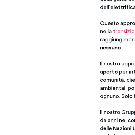
dell'elettrific
Questo approc
nella
transizi
raggiungiment
nessuno
.
Il nostro appr
aperto
per int
comunità, clie
ambientali po
ognuno. Solo 
Il nostro Grupp
da anni nel con
delle Nazioni 