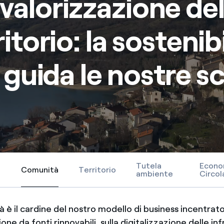
valorizzazione de
ritorio: la sostenibi
 guida le nostre sc
Tutela
Econo
Comunità
Territorio
Comunità
ambiente
Circol
tà è il cardine del nostro modello di business incentrato
one da fonti rinnovabili, sulla digitalizzazione delle in