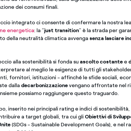
azione dei consumi finali.
cio integrato ci consente di confermare la nostra le
one energetica
: la “
just transition
” è la strada per garan
o della neutralità climatica avvenga
senza
lasciare in
occio alla sostenibilità si fonda su
ascolto costante
e
d
erpretare al meglio le esigenze di tutti gli stakeholde
nti, fornitori, istituzioni - affinché le sfide sociali, e
ste dalla
decarbonizzazione
vengano affrontate nel ri
insieme possiamo raggiungere questo traguardo.
o, inserito nei principali rating e indici di sostenibilit
tribuire a target globali, tra cui gli
Obiettivi di Svilup
Unite
(SDGs - Sustainable Development Goals), e nel r