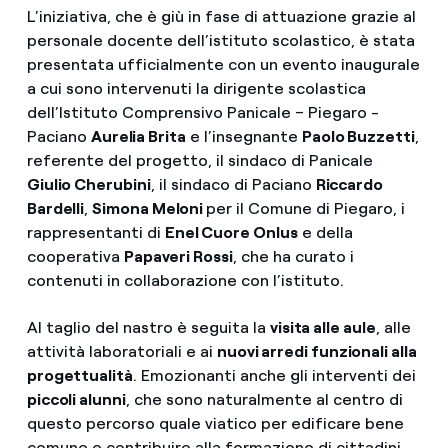
L’iniziativa, che è giù in fase di attuazione grazie al
personale docente dell’istituto scolastico, è stata
presentata ufficialmente con un evento inaugurale
a cui sono intervenuti la dirigente scolastica
dell’Istituto Comprensivo Panicale – Piegaro -
Paciano
Aurelia Brita
e l’insegnante
Paolo Buzzetti
,
referente del progetto, il sindaco di Panicale
Giulio Cherubini
, il sindaco di Paciano
Riccardo
Bardelli
,
Simona Meloni
per il Comune di Piegaro, i
rappresentanti di
Enel Cuore Onlus
e della
cooperativa
Papaveri Rossi
, che ha curato i
contenuti in collaborazione con l’istituto.
Al taglio del nastro è seguita la
visita alle aule
, alle
attività laboratoriali e ai
nuovi arredi funzionali alla
progettualità
. Emozionanti anche gli interventi dei
piccoli alunni
, che sono naturalmente al centro di
questo percorso quale viatico per edificare bene
comune e contribuire alla formazione di cittadini