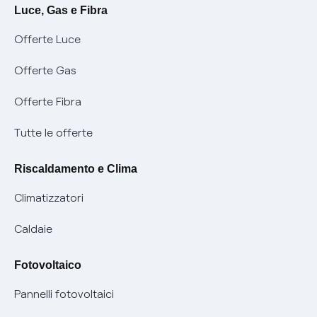
Avvisi
Servizi
Luce, Gas e Fibra
Offerte Luce
SOS luce e gas
Servizio di salvaguardia
Collabora con noi
Offerte Gas
Conciliazioni e risoluzione delle controversie
Servizio default di distribuzione
Sponsorizzazioni
Modulistica e reclami
Offerte Fibra
Negoziazione paritetica
Tutele graduali
Diventa nostro partner
Moduli e documenti
Tutte le offerte
Informazioni Sisma
Documenti Fibra
FUI
Modulistica reclami
Pagamenti online facili e veloci con Enel Energia
Riscaldamento e Clima
Trasparenza Tariffaria Fibra
Info utili
Contattaci
Climatizzatori
Trasparenza Tecnica Fibra
Piano salva Black out (PESSE)
Glossario bolletta luce e gas
Caldaie
Mix combustibili
Bolletta Web
Fotovoltaico
Evoluzione mercati al dettaglio
Assistenza Fibra
Pannelli fotovoltaici
Bollette energia elettrica e gas: cambiano i tempi di