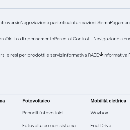
ontroversie
Negoziazione paritetica
Informazioni Sisma
Pagamenti
bra
Diritto di ripensamento
Parental Control – Navigazione sicu
si e resi per prodotti e servizi
Informativa RAEE
Informativa 
ima
Fotovoltaico
Mobilità elettrica
Pannelli fotovoltaici
Waybox
Fotovoltaico con sistema
Enel Drive