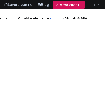
a
Lavora con noi
Blog
Area clienti
IT
aico
Mobilità elettrica
ENELtiPREMIA