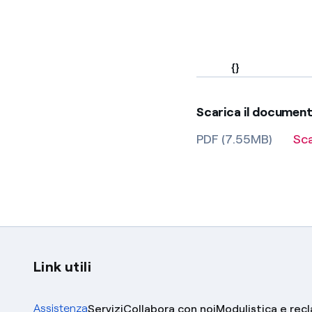
{}
Scarica il documen
PDF (7.55MB)
Sc
Link utili
Assistenza
Servizi
Collabora con noi
Modulistica e rec