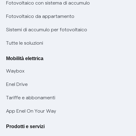
Diritto di ripensamento
prescrizione
Fotovoltaico con sistema di accumulo
Parental Control – Navigazione sicura
Remit
Fotovoltaico da appartamento
Informazioni precontrattuali prodotti e servizi
Certificazioni
Sistemi di accumulo per fotovoltaico
Condizioni generali di contratto prodotti e servizi
Nuove regole europee per la protezione dei dati
Tutte le soluzioni
Rimborsi e resi per prodotti e servizi
Offerte Placet non vulnerabili
Mobilità elettrica
Informativa RAEE
Offerta Tutela Vulnerabilità Gas
Waybox
Informativa Privacy AI
Mobilità Elettrica
Enel Drive
Phishing e truffe online
Tariffe e abbonamenti
Verifica chi ti ha chiamato
App Enel On Your Way
Agevolazione utenti con disabilità per offerte Fibra
Prodotti e servizi