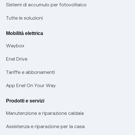
Informazioni precontrattuali prodotti e servizi
Certificazioni
Sistemi di accumulo per fotovoltaico
Condizioni generali di contratto prodotti e servizi
Nuove regole europee per la protezione dei dati
Tutte le soluzioni
Rimborsi e resi per prodotti e servizi
Offerte Placet non vulnerabili
Mobilità elettrica
Informativa RAEE
Offerta Tutela Vulnerabilità Gas
Waybox
Informativa Privacy AI
Mobilità Elettrica
Enel Drive
Phishing e truffe online
Tariffe e abbonamenti
Verifica chi ti ha chiamato
App Enel On Your Way
Agevolazione utenti con disabilità per offerte Fibra
Prodotti e servizi
Informativa RAEE
Manutenzione e riparazione caldaia
Assistenza e riparazione per la casa