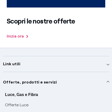
Scopri le nostre offerte
Inizia ora
Link utili
Assistenza
Offerte, prodotti e servizi
Avvisi
Servizi
Luce, Gas e Fibra
Offerte Luce
SOS luce e gas
Servizio di salvaguardia
Collabora con noi