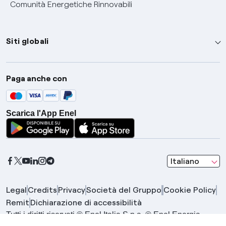
Comunità Energetiche Rinnovabili
Siti globali
Enel Group
Paga anche con
Enel Green Power
Global Trading
Scarica l'App Enel
Global Procurement
Gridspertise
Open Innovability
seleziona una l
Italiano
Legal
Credits
Privacy
Società del Gruppo
Cookie Policy
Remit
Dichiarazione di accessibilità
Tutti i diritti riservati © Enel Italia S.p.a. © Enel Energia