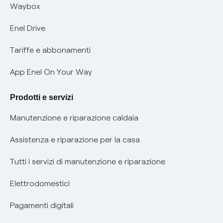
Informativa RAEE
Offerta Tutela Vulnerabilità Gas
Waybox
Informativa Privacy AI
Mobilità Elettrica
Enel Drive
Phishing e truffe online
Tariffe e abbonamenti
Verifica chi ti ha chiamato
App Enel On Your Way
Agevolazione utenti con disabilità per offerte Fibra
Prodotti e servizi
Informativa RAEE
Manutenzione e riparazione caldaia
Assistenza e riparazione per la casa
Tutti i servizi di manutenzione e riparazione
Elettrodomestici
Pagamenti digitali