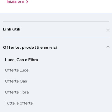
Inizia ora
Link utili
Assistenza
Offerte, prodotti e servizi
Avvisi
Servizi
Luce, Gas e Fibra
Offerte Luce
SOS luce e gas
Servizio di salvaguardia
Collabora con noi
Offerte Gas
Conciliazioni e risoluzione delle controversie
Servizio default di distribuzione
Sponsorizzazioni
Modulistica e reclami
Offerte Fibra
Negoziazione paritetica
Tutele graduali
Diventa nostro partner
Moduli e documenti
Tutte le offerte
Informazioni Sisma
Documenti Fibra
FUI