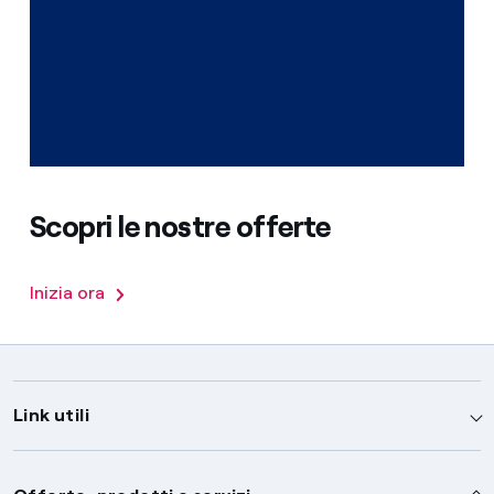
Scopri le nostre offerte
Inizia ora
Link utili
Assistenza