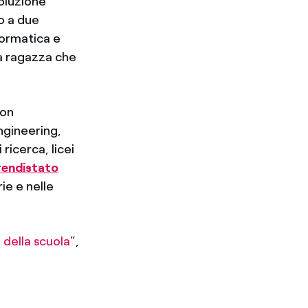
voluzione
o a due
formatica e
una ragazza che
con
ngineering,
ricerca, licei
endistato
ie e nelle
e della scuola
”,