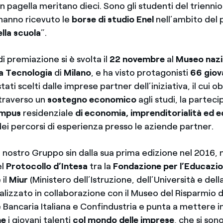
n pagella meritano dieci. Sono gli studenti del triennio
 hanno ricevuto le
borse di studio Enel
nell’ambito del 
lla scuola
”.
i premiazione si è svolta il
22 novembre
al
Museo nazi
la Tecnologia
di
Milano
, e ha visto protagonisti
66 giova
ati scelti dalle imprese partner dell’iniziativa, il cui o
ttraverso un
sostegno economico
agli studi, la partec
ampus
residenziale
di economia, imprenditorialità ed 
ei percorsi di esperienza presso le aziende partner.
 nostro Gruppo sin dalla sua prima edizione nel 2016, 
el
Protocollo d’Intesa
tra la
Fondazione per l’Educazio
 il
Miur
(Ministero dell’Istruzione, dell’Università e della
lizzato in collaborazione con il Museo del Risparmio d
 Bancaria Italiana e Confindustria e punta a mettere i
ne
i giovani talenti
col mondo delle imprese
, che si son