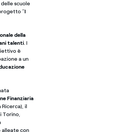
 delle scuole
progetto “
I
onale della
ni talenti
. I
biettivo è
ipazione a un
educazione
nata
ne Finanziaria
 Ricerca), il
i Torino,
n
o alleate con