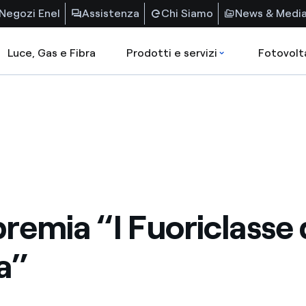
Negozi Enel
Assistenza
Chi Siamo
News & Medi
Luce, Gas e Fibra
Prodotti e servizi
Fotovolt
premia “I Fuoriclasse 
a”