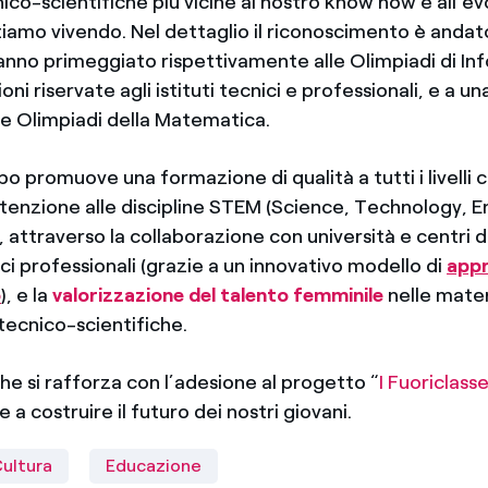
nico-scientifiche più vicine al nostro know how e all’e
tiamo vivendo. Nel dettaglio il riconoscimento è andat
anno primeggiato rispettivamente alle Olimpiadi di In
oni riservate agli istituti tecnici e professionali, e a 
alle Olimpiadi della Matematica.
po promuove una formazione di qualità a tutti i livelli 
ttenzione alle discipline STEM (Science, Technology, E
attraverso la collaborazione con università e centri di 
ici professionali
(grazie a un innovativo modello di
appr
o
), e la
valorizzazione del talento femminile
nelle mater
ecnico-scientifiche.
he si rafforza con l’adesione al progetto “
I Fuoriclass
e a costruire il futuro dei nostri giovani.
ultura
Educazione