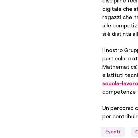
discipline tec
digitale che s
ragazzi che h
alle competizi
si è distinta 
Il nostro Grup
particolare a
Mathematics), 
e istituti tecn
scuola-lavor
competenze t
Un percorso c
per contribuir
Eventi
C