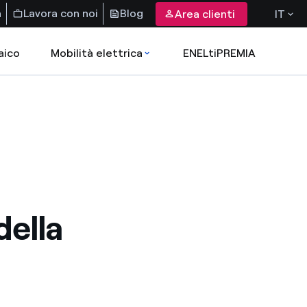
a
Lavora con noi
Blog
Area clienti
IT
aico
Mobilità elettrica
ENELtiPREMIA
della