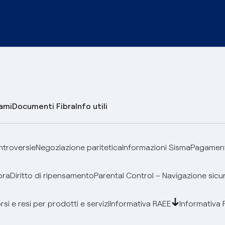
lami
Documenti Fibra
Info utili
ontroversie
Negoziazione paritetica
Informazioni Sisma
Pagamenti
bra
Diritto di ripensamento
Parental Control – Navigazione sicu
si e resi per prodotti e servizi
Informativa RAEE
Informativa 