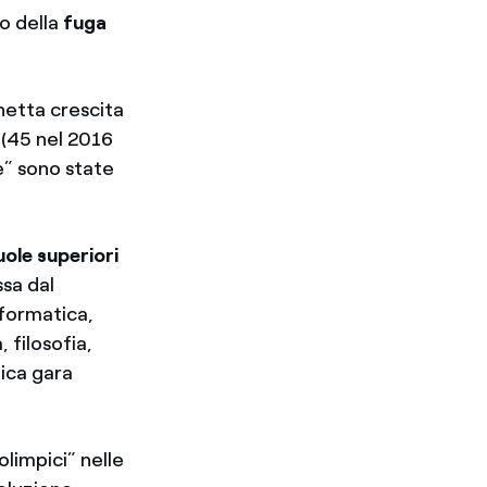
no della
fuga
 netta crescita
 (45 nel 2016
e” sono state
cuole superiori
sa dal
nformatica,
, filosofia,
ica gara
limpici” nelle