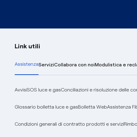
Link utili
Assistenza
Servizi
Collabora con noi
Modulistica e rec
Avvisi
SOS luce e gas
Conciliazioni e risoluzione delle c
Glossario bolletta luce e gas
Bolletta Web
Assistenza Fi
Condizioni generali di contratto prodotti e servizi
Rimbor