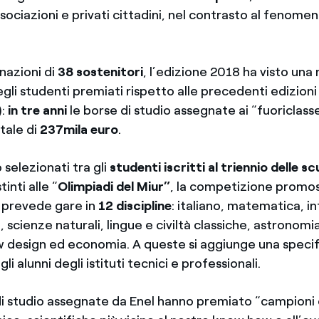
sociazioni e privati cittadini, nel contrasto al fenome
nazioni di
38 sostenitori
, l’edizione 2018 ha visto una
li studenti premiati rispetto alle precedenti edizioni
):
in tre anni
le borse di studio assegnate ai “fuoriclass
tale di
237mila euro
.
o selezionati tra gli
studenti
iscritti al triennio delle s
tinti alle “
Olimpiadi del Miur”
, la competizione promos
 prevede gare in
12 discipline
: italiano, matematica, i
, scienze naturali, lingue e civiltà classiche, astronomia
ew design ed economia. A queste si aggiunge una specif
li alunni degli istituti tecnici e professionali.
di studio assegnate da Enel hanno premiato “campioni o