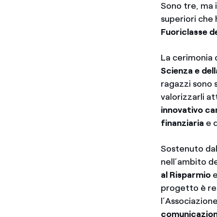
Sono tre, ma i
superiori che
Fuoriclasse de
La cerimonia d
Scienza e del
ragazzi sono st
valorizzarli a
innovativo c
finanziaria
e d
Sostenuto dal
nell’ambito d
al Risparmio
e
progetto è rea
l’Associazione
comunicazio