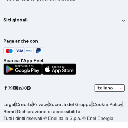
Siti globali
Enel Group
Paga anche con
Enel Green Power
Global Trading
Scarica l'App Enel
Global Procurement
Gridspertise
Open Innovability
seleziona una l
Italiano
Legal
Credits
Privacy
Società del Gruppo
Cookie Policy
Remit
Dichiarazione di accessibilità
Tutti i diritti riservati © Enel Italia S.p.a. © Enel Energia
S.p.a. | Gruppo IVA Enel P.IVA 15844561009