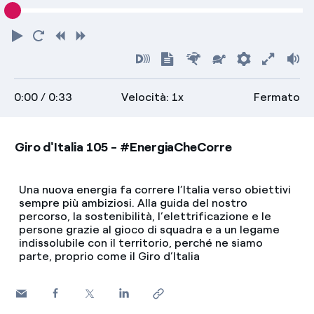
Riproduci
Torna
Indietro
Avanti
all'inizio
Attiva
Mostra
Più
Più
Preferenz
Attiva
Vo
audiodescrizioni
trascrizione
veloce
lento
scher
0:00
/ 0:33
Velocità: 1x
Fermato
intero
Giro d'Italia 105 - #EnergiaCheCorre
Una nuova energia fa correre l’Italia verso obiettivi
sempre più ambiziosi. Alla guida del nostro
percorso, la sostenibilità, l’elettrificazione e le
persone grazie al gioco di squadra e a un legame
indissolubile con il territorio, perché ne siamo
parte, proprio come il Giro d’Italia