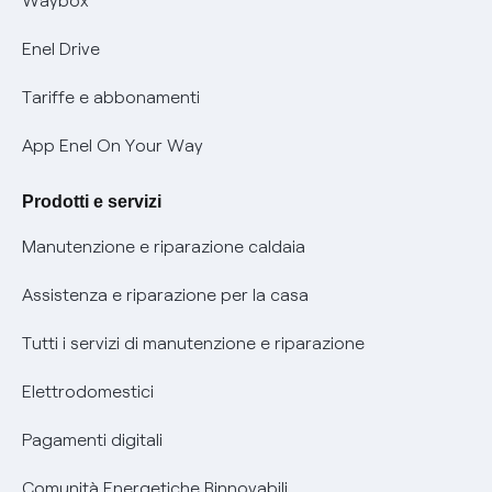
Waybox
Informativa Privacy AI
Mobilità Elettrica
Enel Drive
Phishing e truffe online
Tariffe e abbonamenti
Verifica chi ti ha chiamato
App Enel On Your Way
Agevolazione utenti con disabilità per offerte Fibra
Prodotti e servizi
Informativa RAEE
Manutenzione e riparazione caldaia
Assistenza e riparazione per la casa
Tutti i servizi di manutenzione e riparazione
Elettrodomestici
Pagamenti digitali
Comunità Energetiche Rinnovabili