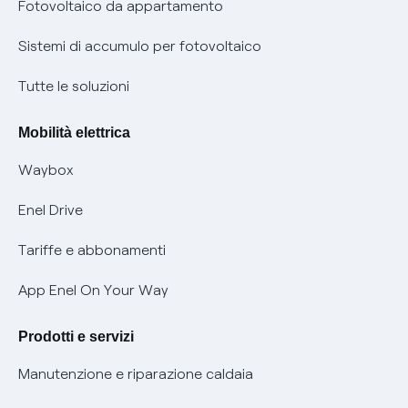
Parental Control – Navigazione sicura
Remit
Fotovoltaico da appartamento
Informazioni precontrattuali prodotti e servizi
Certificazioni
Sistemi di accumulo per fotovoltaico
Condizioni generali di contratto prodotti e servizi
Nuove regole europee per la protezione dei dati
Tutte le soluzioni
Rimborsi e resi per prodotti e servizi
Offerte Placet non vulnerabili
Mobilità elettrica
Informativa RAEE
Offerta Tutela Vulnerabilità Gas
Waybox
Informativa Privacy AI
Mobilità Elettrica
Enel Drive
Phishing e truffe online
Tariffe e abbonamenti
Verifica chi ti ha chiamato
App Enel On Your Way
Agevolazione utenti con disabilità per offerte Fibra
Prodotti e servizi
Informativa RAEE
Manutenzione e riparazione caldaia