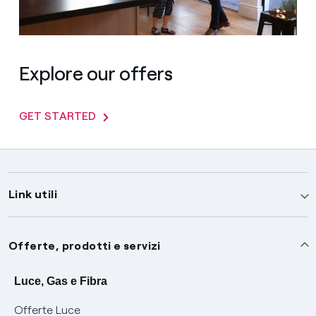
Explore our offers
GET STARTED
Link utili
Assistenza
Offerte, prodotti e servizi
Avvisi
Servizi
Luce, Gas e Fibra
Offerte Luce
SOS luce e gas