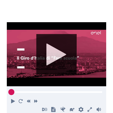
Play
Restart
Rewind
Forward
Turn
Show
Faster
Slower
Preferences
Enter
Volu