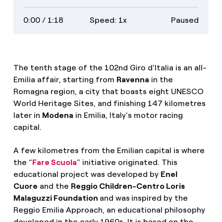
on
transcript
full
0:00
/ 1:18
Speed: 1x
Paused
descriptions
screen
The tenth stage of the 102nd Giro d’Italia is an all-
Emilia affair, starting from
Ravenna
in the
Romagna region, a city that boasts eight UNESCO
World Heritage Sites, and finishing 147 kilometres
later in
Modena
in Emilia, Italy’s motor racing
capital.
A few kilometres from the Emilian capital is where
the “
Fare Scuola
” initiative originated. This
educational project was developed by
Enel
Cuore
and the
Reggio Children-Centro Loris
Malaguzzi Foundation
and was
inspired by the
Reggio Emilia Approach, an educational philosophy
developed in the early 1960s. It is based on the