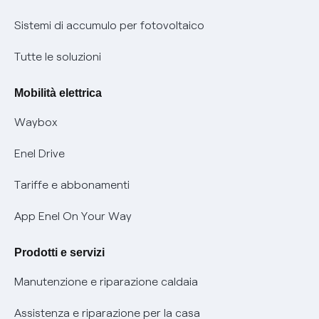
Informazioni precontrattuali prodotti e servizi
Certificazioni
Sistemi di accumulo per fotovoltaico
Condizioni generali di contratto prodotti e servizi
Nuove regole europee per la protezione dei dati
Tutte le soluzioni
Rimborsi e resi per prodotti e servizi
Offerte Placet non vulnerabili
Mobilità elettrica
Informativa RAEE
Offerta Tutela Vulnerabilità Gas
Waybox
Informativa Privacy AI
Mobilità Elettrica
Enel Drive
Phishing e truffe online
Tariffe e abbonamenti
Verifica chi ti ha chiamato
App Enel On Your Way
Agevolazione utenti con disabilità per offerte Fibra
Prodotti e servizi
Informativa RAEE
Manutenzione e riparazione caldaia
Assistenza e riparazione per la casa