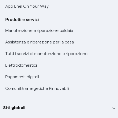
Verifica chi ti ha chiamato
App Enel On Your Way
Agevolazione utenti con disabilità per offerte Fibra
Prodotti e servizi
Informativa RAEE
Manutenzione e riparazione caldaia
Assistenza e riparazione per la casa
Tutti i servizi di manutenzione e riparazione
Elettrodomestici
Pagamenti digitali
Comunità Energetiche Rinnovabili
Siti globali