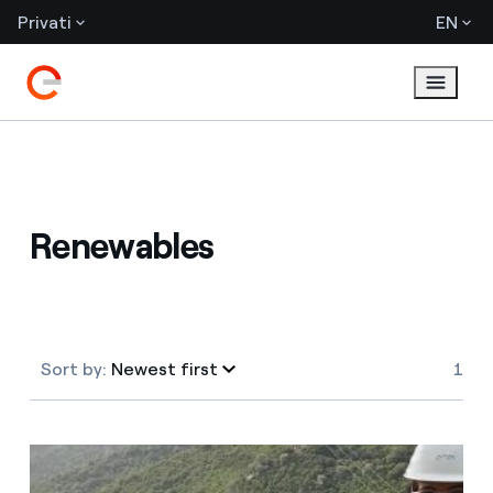
Privati
EN
Renewables
Sort by:
Newest first
1
Newest first